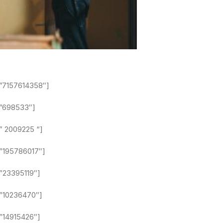
=”7157614358″]
=”698533″]
” 2009225 “]
=”195786017″]
”23395119″]
=”10236470″]
”14915426″]