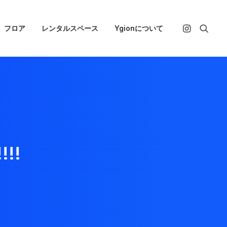
フロア
レンタルスペース
Ygionについて
!!!