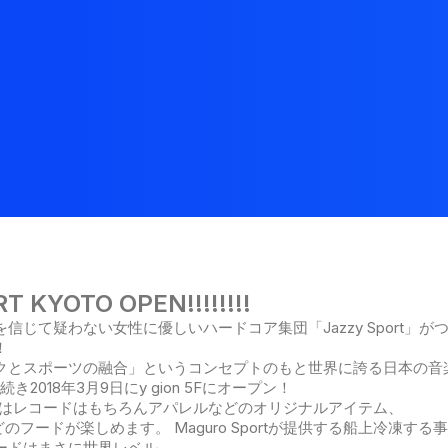
T KYOTO OPEN!!!!!!!!
信じて疑わない女性に優しいハードコア集団「Jazzy Sport」が
！
クとスポーツの融合」というコンセプトのもと世界に誇る日本の音楽レ
続き2018年3月9日にy gion 5Fにオープン！
 Kyotoではレコードはもちろんアパレルなどのオリジナルアイテム、
などのフードが楽しめます。 Maguro Sportが提供する船上冷凍す
ードはまさに世界レベル。